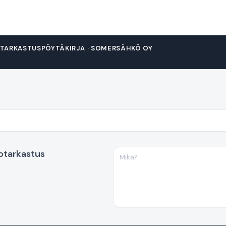
ARKASTUSPÖYTÄKIRJA · SOMERSÄHKÖ OY
otarkastus