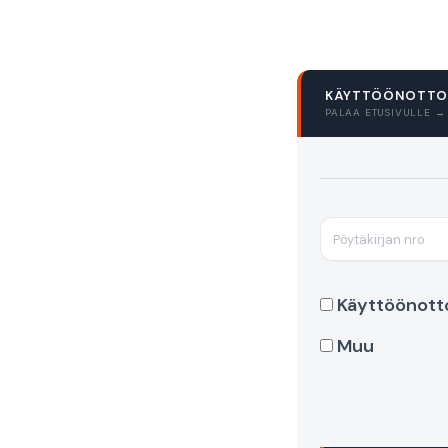
KÄYTTÖÖNOTTOT
PALAA ETUSIVULLE →
Käyttöönott
Muu