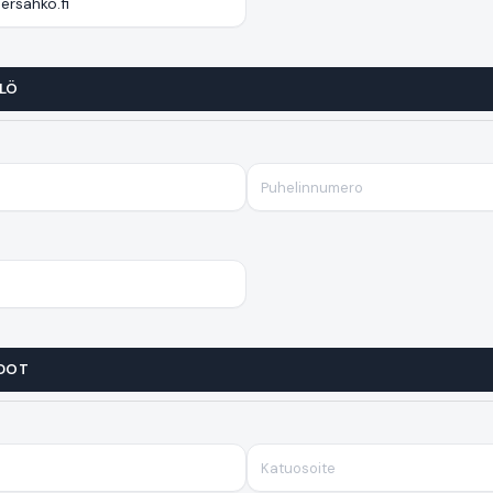
LÖ
DOT